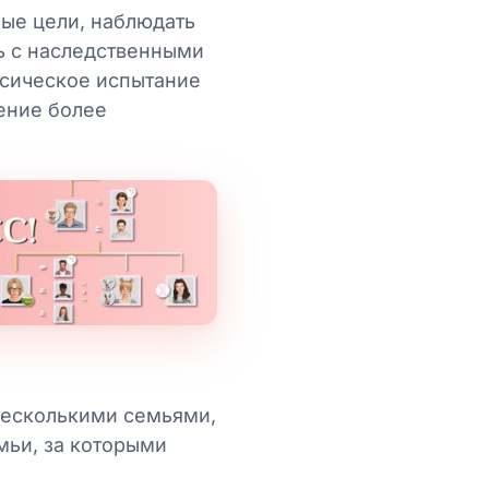
ые цели, наблюдать
ь с наследственными
ассическое испытание
жение более
 несколькими семьями,
мьи, за которыми