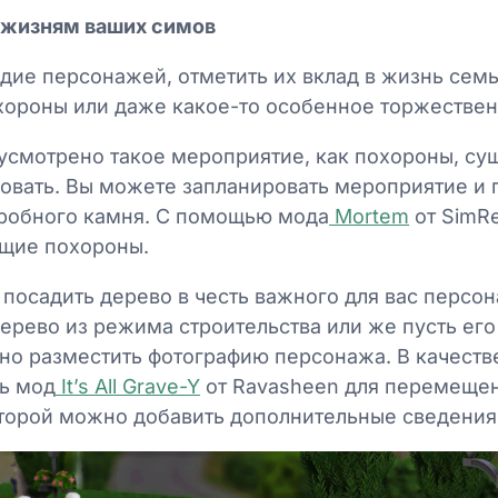
 жизням ваших симов
дие персонажей, отметить их вклад в жизнь семь
хороны или даже какое-то особенное торжестве
дусмотрено такое мероприятие, как похороны, с
зовать. Вы можете запланировать мероприятие и 
гробного камня. С помощью мода
Mortem
от SimRe
ящие похороны.
 посадить дерево в честь важного для вас персо
ерево из режима строительства или же пусть его
о разместить фотографию персонажа. В качеств
ь мод
It’s All Grave-Y
от Ravasheen для перемещен
которой можно добавить дополнительные сведения