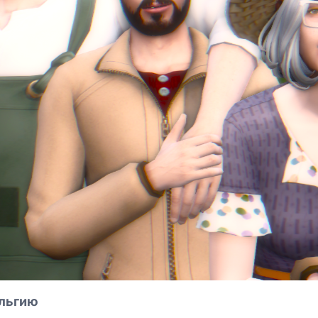
альгию