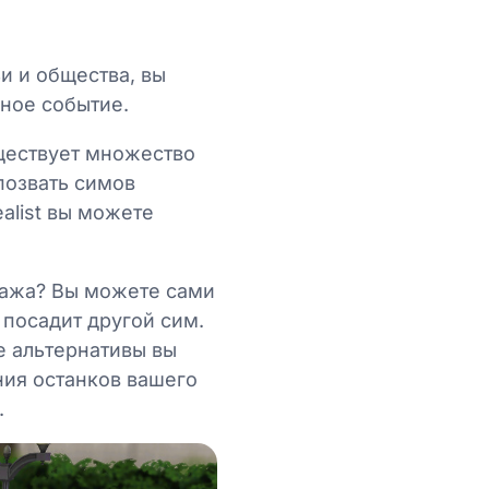
и и общества, вы
нное событие.
уществует множество
позвать симов
alist вы можете
нажа? Вы можете сами
 посадит другой сим.
е альтернативы вы
ия останков вашего
.