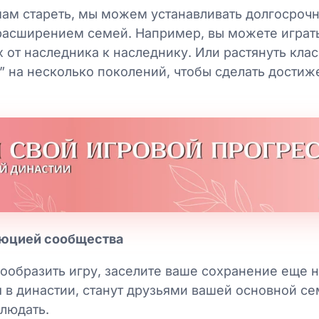
ам стареть, мы можем устанавливать долгосрочн
 расширением семей. Например, вы можете играт
х от наследника к наследнику. Или растянуть кл
” на несколько поколений, чтобы сделать дости
люцией сообщества
нообразить игру, заселите ваше сохранение еще
 в династии, станут друзьями вашей основной се
блюдать.