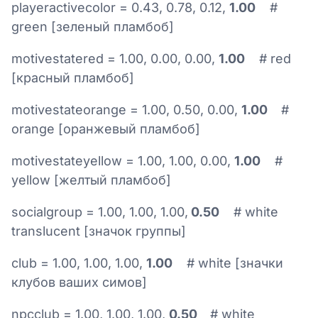
playeractivecolor = 0.43, 0.78, 0.12,
1.00
#
green [зеленый пламбоб]
motivestatered = 1.00, 0.00, 0.00,
1.00
# red
[красный пламбоб]
motivestateorange = 1.00, 0.50, 0.00,
1.00
#
orange [оранжевый пламбоб]
motivestateyellow = 1.00, 1.00, 0.00,
1.00
#
yellow [желтый пламбоб]
socialgroup = 1.00, 1.00, 1.00,
0.50
# white
translucent [значок группы]
club = 1.00, 1.00, 1.00,
1.00
# white [значки
клубов ваших симов]
npcclub = 1.00, 1.00, 1.00,
0.50
# white