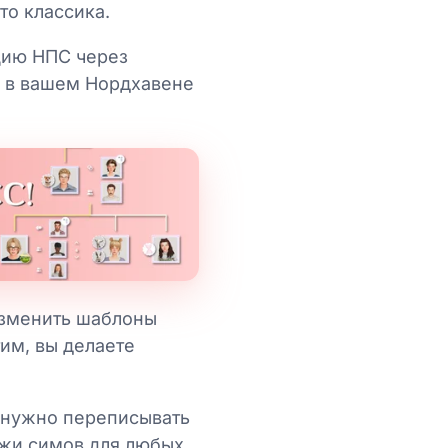
то классика.
цию НПС через
у в вашем Нордхавене
 изменить шаблоны
тим, вы делаете
е нужно переписывать
ажи симов для любых