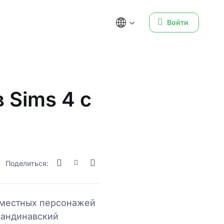
Войти
 Sims 4 с
Поделиться:
еуместных персонажей
кандинавский