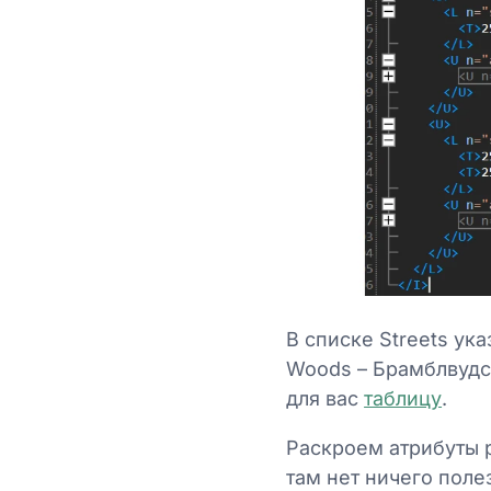
В списке Streets ука
Woods – Брамблвудск
для вас
таблицу
.
Раскроем атрибуты ра
там нет ничего поле