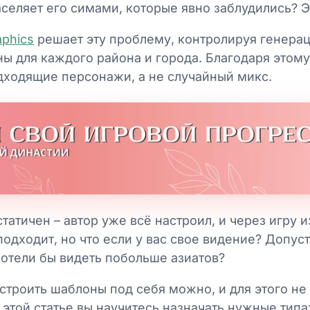
аселяет его симами, которые явно заблудились? Э
phics
решает эту проблему, контролируя генера
ы для каждого района и города. Благодаря этом
дходящие персонажи, а не случайный микс.
статичен – автор уже всё настроил, и через игру
подходит, но что если у вас свое видение? Допус
хотели бы видеть побольше азиатов?
строить шаблоны под себя можно, и для этого н
 этой статье вы научитесь назначать нужные тип