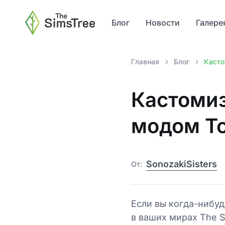
Блог
Новости
Галере
Главная
Блог
Касто
Кастомиз
модом To
SonozakiSisters
От:
Если вы когда-нибу
в ваших мирах The S