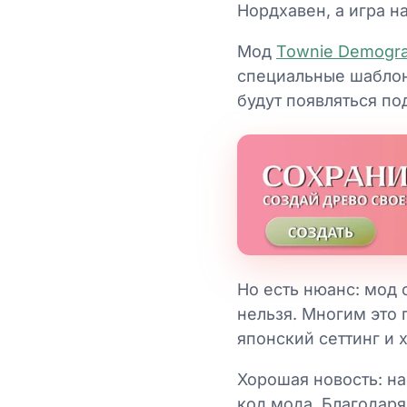
Нордхавен, а игра н
Мод
Townie Demogra
специальные шаблон
будут появляться по
Но есть нюанс: мод 
нельзя. Многим это 
японский сеттинг и 
Хорошая новость: на
код мода. Благодаря