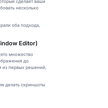
который сделает ваши
обовать несколько
брали оба подхода,
ndow Editor)
снято множество
зображения до
м из первых решений,
яя делать скриншоты