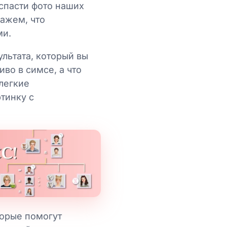
 спасти фото наших
кажем, что
ми.
ультата, который вы
иво в симсе, а что
 легкие
тинку с
торые помогут