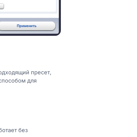
одходящий пресет,
способом для
ботает без