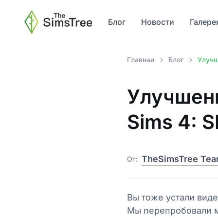
Блог
Новости
Галере
Главная
Блог
Улучш
Улучшени
Sims 4: 
TheSimsTree Te
От:
Вы тоже устали вид
Мы перепробовали м