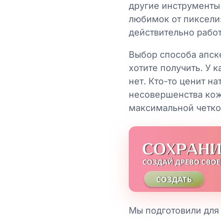
другие инструменты 
любимок от пикселиз
действительно рабо
Выбор способа апске
хотите получить. У к
нет. Кто-то ценит н
несовершенства кож
максимальной четк
Мы подготовили для 