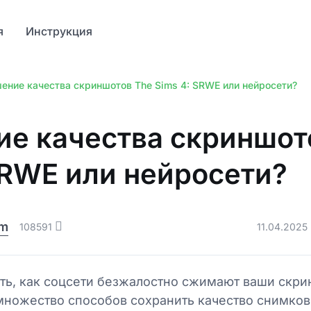
я
Инструкция
ение качества скриншотов The Sims 4: SRWE или нейросети?
е качества скриншот
SRWE или нейросети?
am
108591
11.04.2025
еть, как соцсети безжалостно сжимают ваши скри
ножество способов сохранить качество снимков