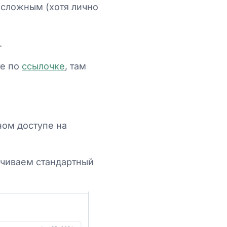
 сложным (хотя лично
.
те по
ссылочке
, там
ном доступе на
ачиваем стандартный