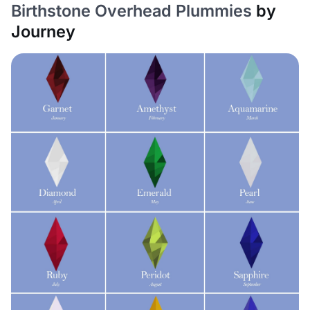
Birthstone Overhead Plummies
by
Journey