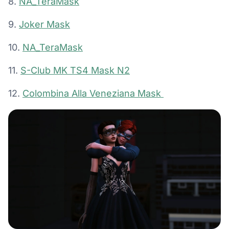
8.
NA_TeraMask
9.
Joker Mask
10.
NA_TeraMask
11.
S-Club MK TS4 Mask N2
12.
Colombina Alla Veneziana Mask