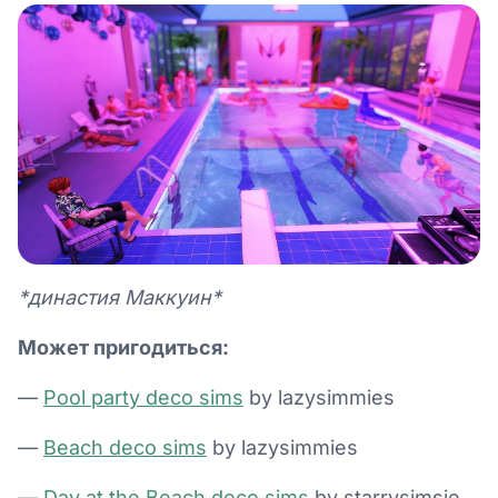
*династия Маккуин*
Может пригодиться:
—
Pool party deco sims
by lazysimmies
—
Beach deco sims
by lazysimmies
—
Day at the Beach deco sims
by starrysimsie