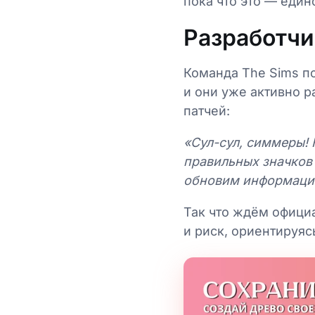
пока что это — един
Разработчи
Команда The Sims п
и они уже активно р
патчей:
«Сул-сул, симмеры! 
правильных значков
обновим информацию,
Так что ждём офици
и риск, ориентируяс