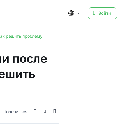
Войти
как решить проблему
ми после
решить
Поделиться: