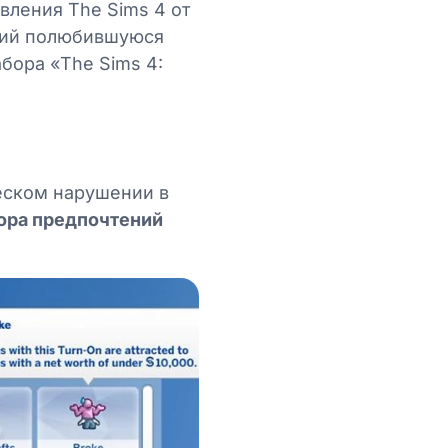
вления The Sims 4 от
вший полюбившуюся
абора «The Sims 4:
еском нарушении в
ора предпочтений