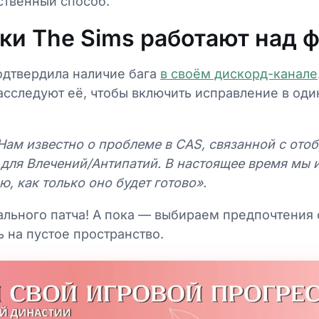
ственный способ.
ки The Sims работают над 
одтвердила наличие бага
в своём дискорд-канале
асследуют её, чтобы включить исправление в од
Нам известно о проблеме в CAS, связанной с от
 для Влечений/Антипатий. В настоящее время мы 
 как только оно будет готово».
ального патча! А пока — выбираем предпочтения 
ь на пустое пространство.