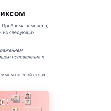
фиксом
. Проблема замечена,
ин из следующих
ображением
ищем исправление и
симам на свой страх