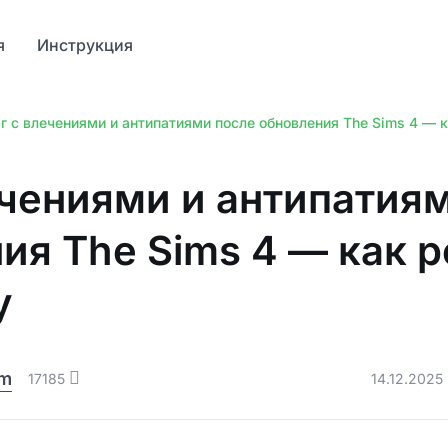
я
Инструкция
г с влечениями и антипатиями после обновления The Sims 4 — 
ечениями и антипатия
ия The Sims 4 — как 
у
am
17185
14.12.2025