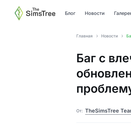
Блог
Новости
Галере
Главная
Новости
Ба
Баг с вл
обновлен
проблем
TheSimsTree Te
От: