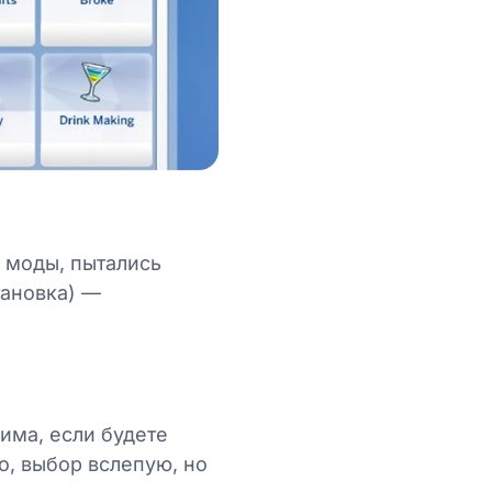
л моды, пытались
тановка) —
има, если будете
но, выбор вслепую, но