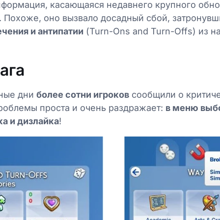
нформация, касающаяся недавнего крупного обно
. Похоже, оно вызвало досадный сбой, затрону
ечения и антипатии
(Turn-Ons and Turn-Offs) из н
бага
нные дни
более сотни игроков
сообщили о критич
роблемы проста и очень раздражает:
в меню выб
ка и дизлайка
!