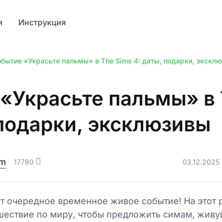
я
Инструкция
бытие «Украсьте пальмы» в The Sims 4: даты, подарки, экскл
«Украсьте пальмы» в 
 подарки, эксклюзивы
am
17780
03.12.2025
ет очередное временное живое событие! На этот
ешествие по миру, чтобы предложить симам, живу