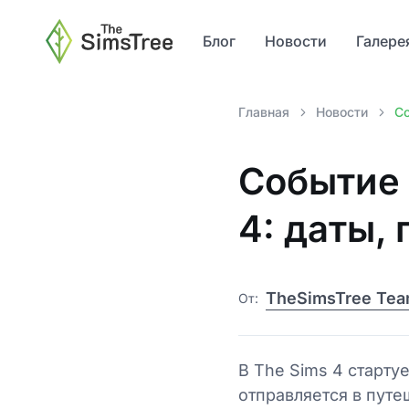
Блог
Новости
Галере
Главная
Новости
Cо
Cобытие 
4: даты,
TheSimsTree Te
От:
В The Sims 4 старту
отправляется в пут