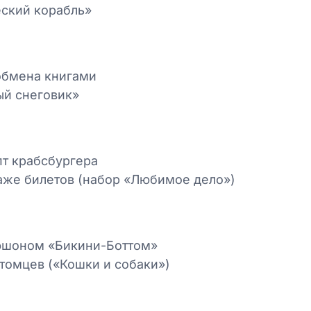
ский корабль»
обмена книгами
ый снеговик»
т крабсбургера
аже билетов (набор «Любимое дело»)
юшоном «Бикини-Боттом»
итомцев («Кошки и собаки»)