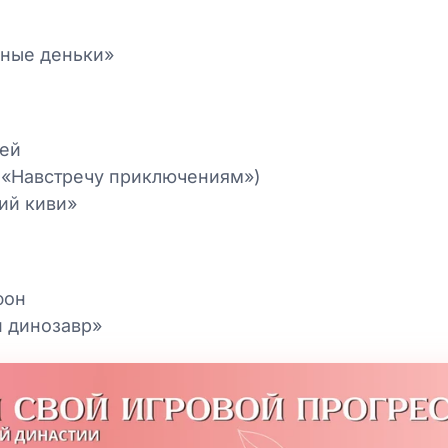
дные деньки»
шей
 («Навстречу приключениям»)
ий киви»
фон
 динозавр»