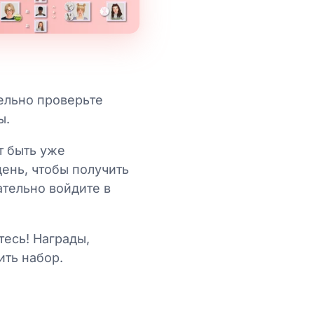
ельно проверьте
ы.
т быть уже
день, чтобы получить
ательно войдите в
тесь! Награды,
ить набор.