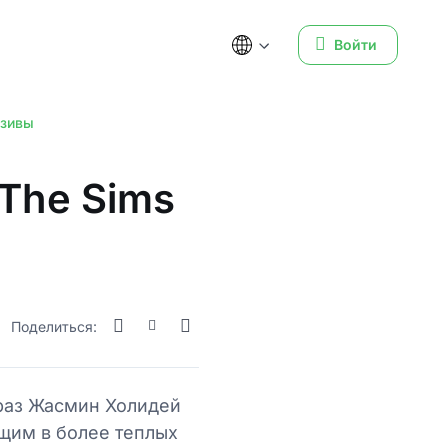
Войти
юзивы
The Sims
Поделиться:
 раз Жасмин Холидей
щим в более теплых