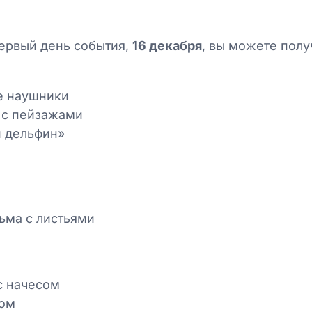
первый день события,
16 декабря
, вы можете пол
е наушники
 с пейзажами
й дельфин»
ьма с листьями
с начесом
сом