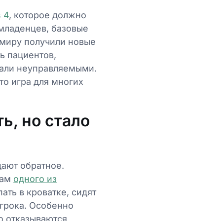
 4
, которое должно
 младенцев, базовые
 миру получили новые
ь пациентов,
тали неуправляемыми.
то игра для многих
ь, но стало
дают обратное.
вам
одного из
ать в кроватке, сидят
игрока. Особенно
то отказываются