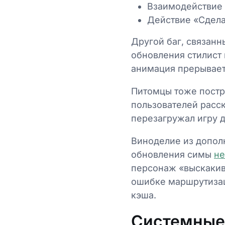
Взаимодействие 
Действие «Сдела
Другой баг, связанн
обновления стилист
анимация прерываетс
Питомцы тоже постр
пользователей расск
перезагружал игру д
Виноделие из допол
обновления симы
не
персонаж «выскакив
ошибке маршрутизац
кэша.
Системные 