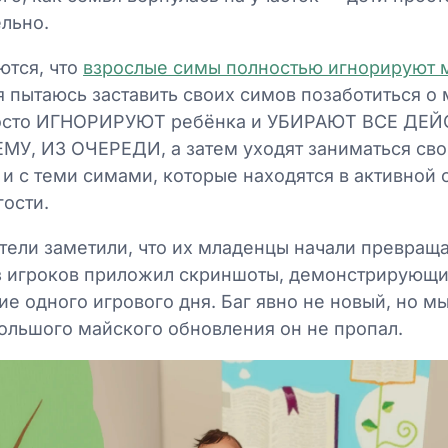
льно.
ются, что
взрослые симы полностью игнорируют
я пытаюсь заставить своих симов позаботиться о
осто ИГНОРИРУЮТ ребёнка и УБИРАЮТ ВСЕ ДЕЙ
У, ИЗ ОЧЕРЕДИ, а затем уходят заниматься сво
и с теми симами, которые находятся в активной с
гости.
тели заметили, что их младенцы начали превращ
из игроков приложил скриншоты, демонстрирующи
ие одного игрового дня. Баг явно не новый, но м
ольшого майского обновления он не пропал.