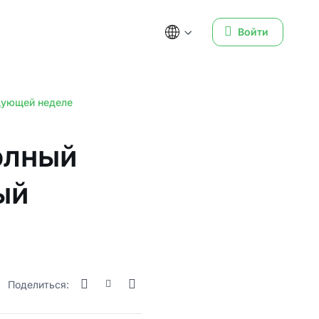
Войти
едующей неделе
олный
ый
Поделиться: