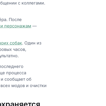
общении с коллегами.
ёра. После
ки персонажам
—
воих собак
. Один из
ровых часов,
ультатно.
последнего
це процесса
 и сообщает об
всех модов и очистки
охраняется