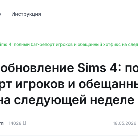
я
Инструкция
ims 4: полный баг-репорт игроков и обещанный хотфикс на сл
обновление Sims 4: п
рт игроков и обещанн
на следующей неделе
am
14028
18.05.2026