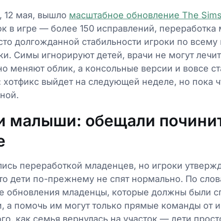
, 12 мая, вышло
масштабное обновление The Sims
к в игре — более 150 исправлений, переработка
есто долгожданной стабильности игроки по всему
ки. Симы игнорируют детей, врачи не могут лечит
о меняют облик, а консольные версии и вовсе с
 хотфикс выйдет на следующей неделе, но пока ч
ной.
 малыши: обещали починит
е
лись переработкой младенцев, но игроки утверж
то дети по-прежнему не спят нормально. По сло
ле обновления младенцы, которые должны были сп
, а помочь им могут только прямые команды от 
ого, как семья вернулась на участок — дети прос