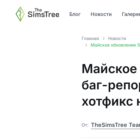
Блог
Новости
Галере
Главная
Новости
Майское обновление S
Майское 
баг-репо
хотфикс 
TheSimsTree Te
От: