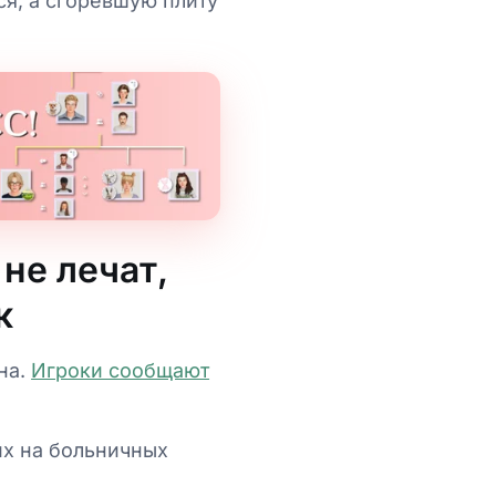
ся, а сгоревшую плиту
не лечат,
к
на.
Игроки сообщают
их на больничных