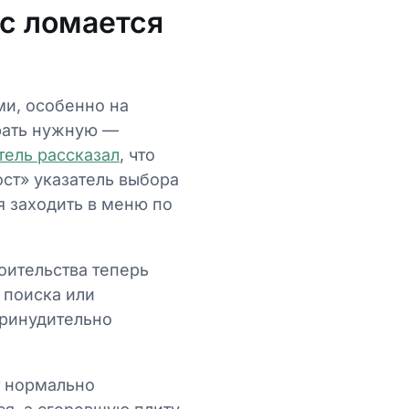
с ломается
ми, особенно на
брать нужную —
тель рассказал
, что
ост» указатель выбора
ся заходить в меню по
оительства теперь
 поиска или
принудительно
т нормально