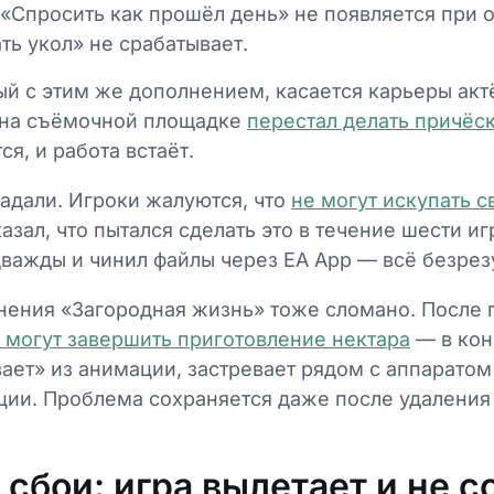
«Спросить как прошёл день» не появляется при 
ть укол» не срабатывает.
ый с этим же дополнением, касается карьеры акт
 на съёмочной площадке
перестал делать причёс
я, и работа встаёт.
адали. Игроки жалуются, что
не могут искупать с
азал, что пытался сделать это в течение шести иг
важды и чинил файлы через EA App — всё безрез
нения «Загородная жизнь» тоже сломано. После 
 могут завершить приготовление нектара
— в кон
ает» из анимации, застревает рядом с аппаратом
ии. Проблема сохраняется даже после удаления 
сбои: игра вылетает и не с