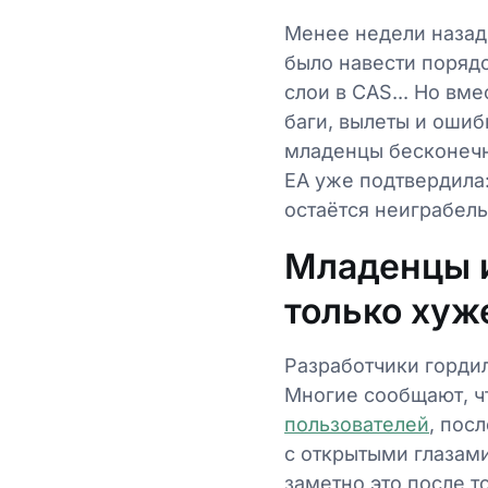
Менее недели назад
было навести порядо
слои в CAS... Но вм
баги, вылеты и ошиб
младенцы бесконечн
EA уже подтвердила:
остаётся неиграбель
Младенцы и
только хуж
Разработчики горди
Многие сообщают, ч
пользователей
, пос
с открытыми глазами
заметно это после т