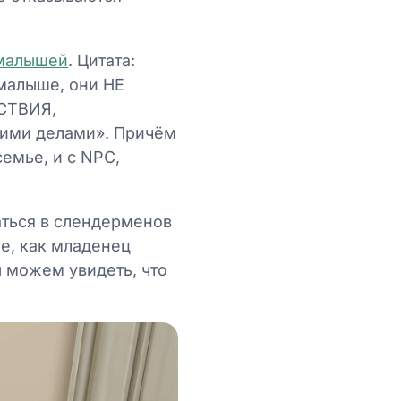
 малышей
. Цитата:
 малыше, они НЕ
СТВИЯ,
ими делами». Причём
емье, и с NPC,
аться в слендерменов
е, как младенец
ы можем увидеть, что