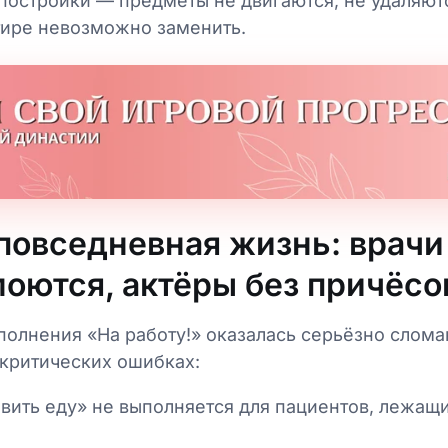
постройки — предметы не двигаются, не удаляют
тире невозможно заменить.
повседневная жизнь: врачи 
моются, актёры без причёсо
полнения «На работу!» оказалась серьёзно слома
 критических ошибках:
вить еду» не выполняется для пациентов, лежащ