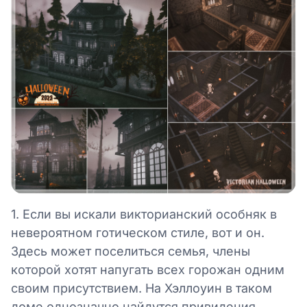
1. Если вы искали викторианский особняк в
невероятном готическом стиле, вот и он.
Здесь может поселиться семья, члены
которой хотят напугать всех горожан одним
своим присутствием. На Хэллоуин в таком
доме однозначно найдутся привидения.